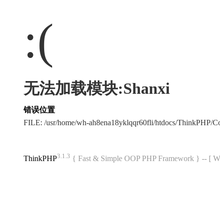
:(
无法加载模块:Shanxi
错误位置
FILE: /usr/home/wh-ah8ena18yklqqr60fli/htdocs/ThinkPHP
3.1.3
ThinkPHP
{ Fast & Simple OOP PHP Framework } -- 