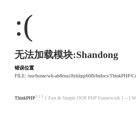
:(
无法加载模块:Shandong
错误位置
FILE: /usr/home/wh-ah8ena18yklqqr60fli/htdocs/ThinkPHP
3.1.3
ThinkPHP
{ Fast & Simple OOP PHP Framework } -- 