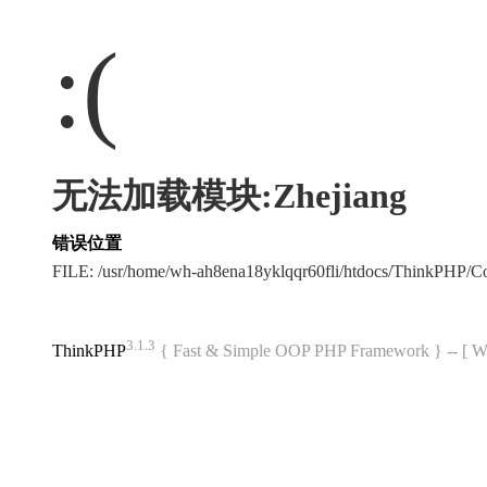
:(
无法加载模块:Zhejiang
错误位置
FILE: /usr/home/wh-ah8ena18yklqqr60fli/htdocs/ThinkPHP
3.1.3
ThinkPHP
{ Fast & Simple OOP PHP Framework } -- 