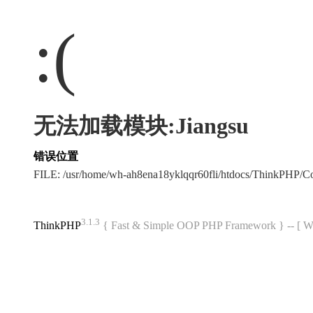
:(
无法加载模块:Jiangsu
错误位置
FILE: /usr/home/wh-ah8ena18yklqqr60fli/htdocs/ThinkPHP
3.1.3
ThinkPHP
{ Fast & Simple OOP PHP Framework } -- 